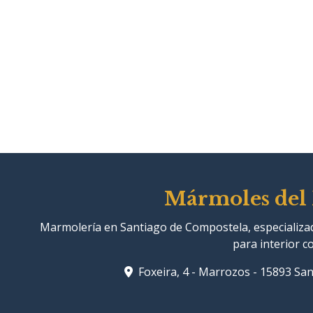
Mármoles del 
Marmolería en Santiago de Compostela, especializada
para interior c
Foxeira, 4 - Marrozos - 15893 Sa